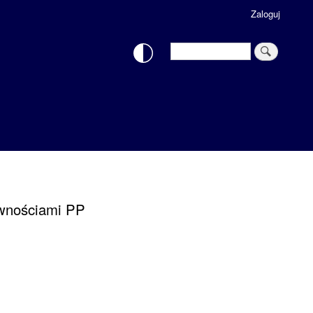
Zaloguj
Search
Search
awnościami PP