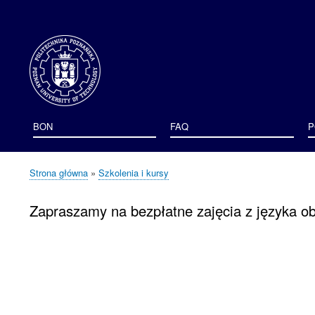
User
account
menu
BON
FAQ
P
Strona główna
Szkolenia i kursy
Ścieżka
nawigacyjna
Zapraszamy na bezpłatne zajęcia z języka o