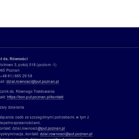
ał ds. Równości
Piotrowo 3, pokój 018 (poziom -1)
965 Poznań
 (+48 61) 665 29 58
ail:
dzial.rownosci@put.poznan.pl
cznik ds. Równego Traktowania
akt:
https://bon.put.poznan.pl/kontakt
zary działania
sparcie osób ze szczególnymi potrzebami, w tym z
iepełnosprawnościami,
ontakt: dzial.rownosci
@put.poznan.pl
yskryminacja, kontakt:
dzial.rownosci@put.poznan.pl