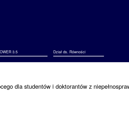
Przejdź
do
treści
OWER 3.5
Dział ds. Równości
bcego dla studentów i doktorantów z niepełnospr