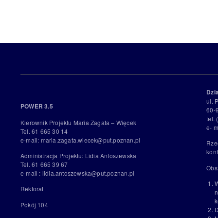
Dzi
ul. 
POWER 3.5
60-
tel.
Kierownik Projektu Maria Zagata – Więcek
e- m
Tel. 61 665 30 14
e-mail: maria.zagata.wiecek@put.poznan.pl
Rze
kont
Administracja Projektu: Lidia Antoszewska
Tel. 61 665 39 67
Obs
e-mail : lidia.antoszewska@put.poznan.pl
W
Rektorat
n
k
Pokój 104
D