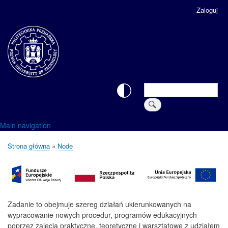
Przejdź
Zaloguj
User
do
account
treści
menu
Search
Search
Main navigation
Strona główna
Node
Ścieżka
nawigacyjna
Zadanie to obejmuje szereg działań ukierunkowanych na
wypracowanie nowych procedur, programów edukacyjnych
poprzez zajęcia praktyczne, teoretyczne i warsztatowe z udziałem