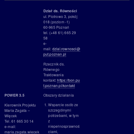
Dział ds. Równości
ul. Piotrowo 3, pokój
018 (poziom -1)
60-965 Poznań
tel. (+48 61) 665 29
58
e-
mail:
dzial.rownosci@
put.poznan.pl
Rzecznik ds.
Równego
Traktowania
kontakt:
https://bon.pu
t.poznan.pl/kontakt
Obszary działania
POWER 3.5
Wsparcie osób ze
Kierownik Projektu
szczególnymi
Maria Zagata –
potrzebami, w tym
Więcek
z
Tel. 61 665 30 14
niepełnosprawnoś
e-mail:
ciami,
maria.zagata.wiecek