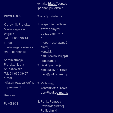
kontakt:
https://bon.pu
t.poznan.pl/kontakt
Obszary działania
POWER 3.5
Wsparcie osób ze
Kierownik Projektu
szczególnymi
Maria Zagata –
potrzebami, w tym
Więcek
z
Tel. 61 665 30 14
niepełnosprawnoś
e-mail:
ciami,
maria.zagata.wiecek
kontakt:
@put.poznan.pl
dzial.rownosci
@pu
Administracja
t.poznan.pl
Projektu: Lidia
Dyskryminacja,
Antoszewska
kontakt:
dzial.rown
Tel. 61 665 39 67
osci@put.poznan.p
e-mail :
l
lidia.antoszewska@p
Mobbing,
ut.poznan.pl
kontakt:
dzial.rown
osci@put.poznan.p
Rektorat
l
Punkt Pomocy
Pokój 104
Psychologicznej
Politechniki