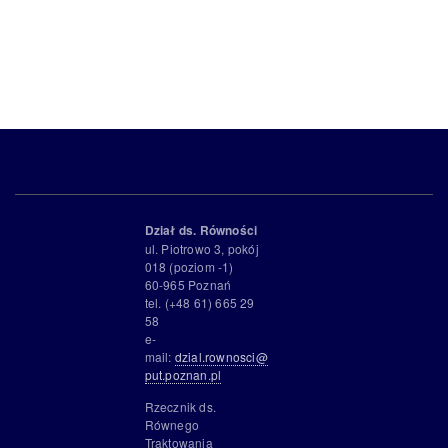
Dział ds. Równości
ul. Piotrowo 3, pokój
018 (poziom -1)
60-965 Poznań
tel. (+48 61) 665 29
58
e-
mail:
dzial.rownosci@
put.poznan.pl
Rzecznik ds.
Równego
Traktowania