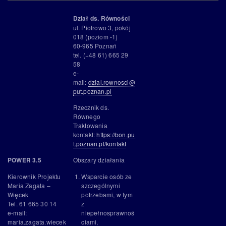
Dział ds. Równości
ul. Piotrowo 3, pokój
018 (poziom -1)
60-965 Poznań
tel. (+48 61) 665 29
58
e-
mail:
dzial.rownosci@
put.poznan.pl
Rzecznik ds.
Równego
Traktowania
kontakt:
https://bon.pu
t.poznan.pl/kontakt
Obszary działania
POWER 3.5
Wsparcie osób ze
Kierownik Projektu
szczególnymi
Maria Zagata –
potrzebami, w tym
Więcek
z
Tel. 61 665 30 14
niepełnosprawnoś
e-mail:
ciami,
maria.zagata.wiecek