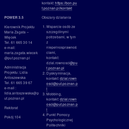
kontakt:
https://bon.pu
t.poznan.pl/kontakt
Obszary działania
POWER 3.5
Wsparcie osób ze
Kierownik Projektu
szczególnymi
Maria Zagata –
potrzebami, w tym
Więcek
z
Tel. 61 665 30 14
niepełnosprawnoś
e-mail:
ciami,
maria.zagata.wiecek
kontakt:
@put.poznan.pl
dzial.rownosci
@pu
Administracja
t.poznan.pl
Projektu: Lidia
Dyskryminacja,
Antoszewska
kontakt:
dzial.rown
Tel. 61 665 39 67
osci@put.poznan.p
e-mail :
l
lidia.antoszewska@p
Mobbing,
ut.poznan.pl
kontakt:
dzial.rown
osci@put.poznan.p
Rektorat
l
Punkt Pomocy
Pokój 104
Psychologicznej
Politechniki