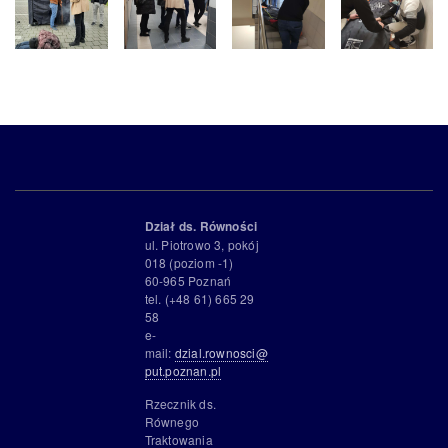
Dział ds. Równości
ul. Piotrowo 3, pokój
018 (poziom -1)
60-965 Poznań
tel. (+48 61) 665 29
58
e-
mail:
dzial.rownosci@
put.poznan.pl
Rzecznik ds.
Równego
Traktowania