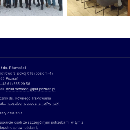
ał ds. Równości
Piotrowo 3, pokój 018 (poziom -1)
965 Poznań
 (+48 61) 665 29 58
ail:
dzial.rownosci@put.poznan.pl
cznik ds. Równego Traktowania
akt:
https://bon.put.poznan.pl/kontakt
zary działania
sparcie osób ze szczególnymi potrzebami, w tym z
iepełnosprawnościami,