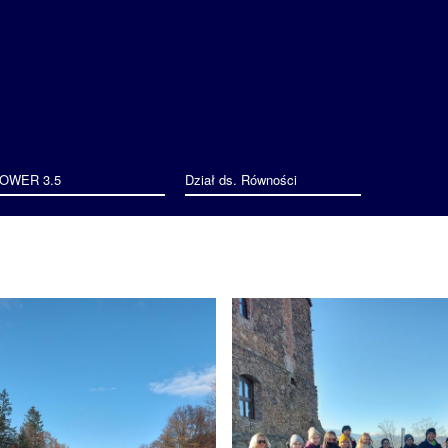
Przejdź
do
treści
OWER 3.5
Dział ds. Równości