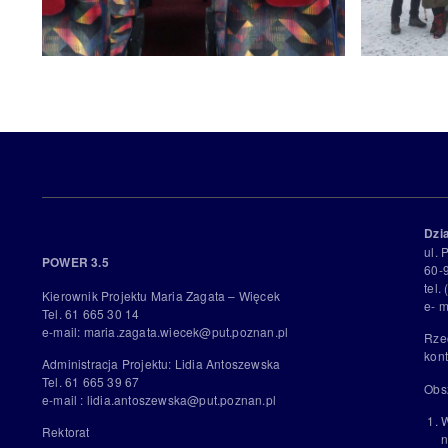
Dzi
ul. 
POWER 3.5
60-
tel.
Kierownik Projektu Maria Zagata – Więcek
e- m
Tel. 61 665 30 14
e-mail: maria.zagata.wiecek@put.poznan.pl
Rze
kont
Administracja Projektu: Lidia Antoszewska
Tel. 61 665 39 67
Obs
e-mail : lidia.antoszewska@put.poznan.pl
W
Rektorat
n