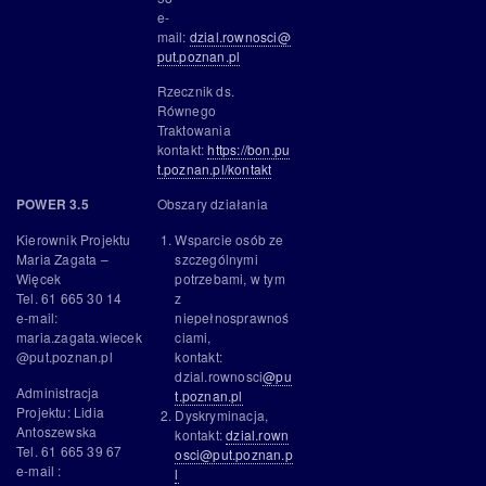
e-
mail:
dzial.rownosci@
put.poznan.pl
Rzecznik ds.
Równego
Traktowania
kontakt:
https://bon.pu
t.poznan.pl/kontakt
Obszary działania
POWER 3.5
Wsparcie osób ze
Kierownik Projektu
szczególnymi
Maria Zagata –
potrzebami, w tym
Więcek
z
Tel. 61 665 30 14
niepełnosprawnoś
e-mail:
ciami,
maria.zagata.wiecek
kontakt:
@put.poznan.pl
dzial.rownosci
@pu
Administracja
t.poznan.pl
Projektu: Lidia
Dyskryminacja,
Antoszewska
kontakt:
dzial.rown
Tel. 61 665 39 67
osci@put.poznan.p
e-mail :
l