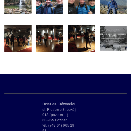
Dział ds. Równości
ul. Piotrowo 3, pokój
018 (poziom -1)
60-965 Poznań
tel. (+48 61) 665 29
58